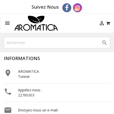
Suivez Nous



INFORMATIONS

AROMATICA
Tunisie

Appelez-nous :
22760303

Envoyez-nous un e-mail :