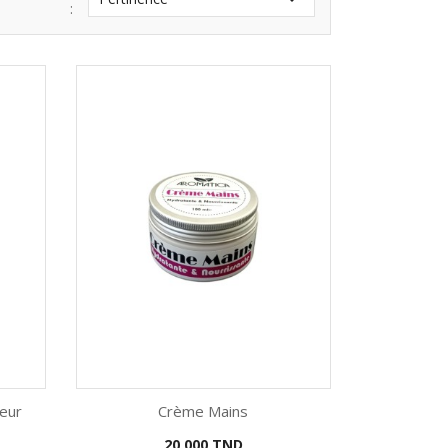
:
eur
Crème Mains
Prix
20,000 TND