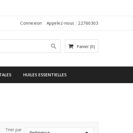
Connexion
Appelez-nous :
22760303

Panier
(0)
TALES
HUILES ESSENTIELLES
Trier par

Pertinence