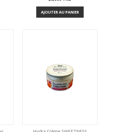
Aperçu rapide

AJOUTER AU PANIER
es
Hydra Crème SWEETNESS