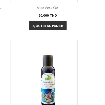
..
Aloe Vera Gel
Prix
20,000 TND
Aperçu rapide

AJOUTER AU PANIER