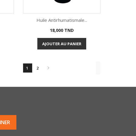
Huile Antirhumatismale...
Prix
18,000 TND
Aperçu rapide

AJOUTER AU PANIER

1
2