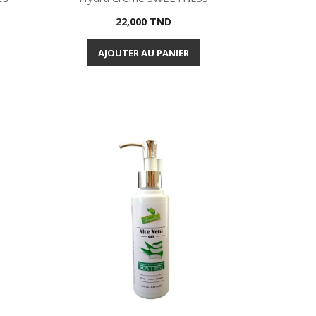
Prix
22,000 TND
Aperçu rapide

AJOUTER AU PANIER