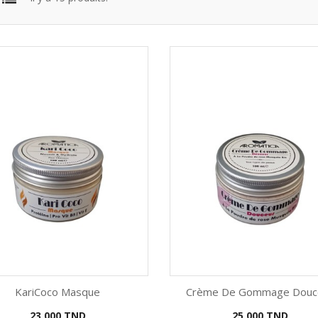
KariCoco Masque
Crème De Gommage Douc
Prix
Prix
23,000 TND
25,000 TND