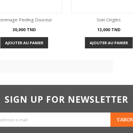
ommage Peeling Douceur
Soin Ongles
Prix
Prix
30,000 TND
13,000 TND
Aperçu rapide
Aperçu rapide


AJOUTER AU PANIER
AJOUTER AU PANIER
SIGN UP FOR NEWSLETTER