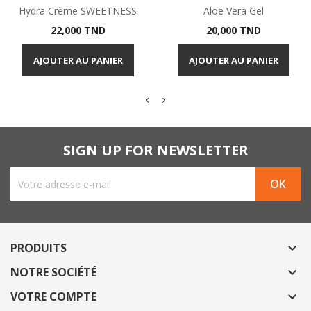
Hydra Crème SWEETNESS
Aloe Vera Gel
Prix
Prix
22,000 TND
20,000 TND
AJOUTER AU PANIER
AJOUTER AU PANIER
SIGN UP FOR NEWSLETTER
PRODUITS

NOTRE SOCIÉTÉ

VOTRE COMPTE
